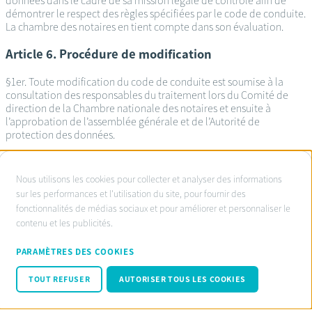
données dans le cadre de sa mission légale de contrôle afin de
démontrer le respect des règles spécifiées par le code de conduite.
La chambre des notaires en tient compte dans son évaluation.
Article 6. Procédure de modification
§1er. Toute modification du code de conduite est soumise à la
consultation des responsables du traitement lors du Comité de
direction de la Chambre nationale des notaires et ensuite à
l’approbation de l’assemblée générale et de l’Autorité de
protection des données.
À
Nous utilisons les cookies pour collecter et analyser des informations
propos
sur les performances et l'utilisation du site, pour fournir des
Service d’ombudsman agréé:
fonctionnalités de médias sociaux et pour améliorer et personnaliser le
des
www.ombudsnotaire.be
contenu et les publicités.
cookies
Conditions d’utilisation
sur
Privacy Policy notaire.be
PARAMÈTRES DES COOKIES
Cookie policy
ce
Code de conduite RGPD
TOUT REFUSER
AUTORISER TOUS LES COOKIES
site
© Fednot 2026