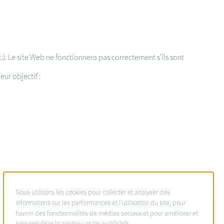
c.). Le site Web ne fonctionnera pas correctement s'ils sont
ur objectif :
À
Nous utilisons les cookies pour collecter et analyser des
propos
informations sur les performances et l'utilisation du site, pour
fournir des fonctionnalités de médias sociaux et pour améliorer et
des
personnaliser le contenu et les publicités.