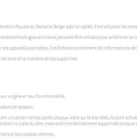
ération Royale du Notariat Belge asbl (ci-après : Fednot) pour les si
utres technologies similaires peuvent être utilisés pour améliorer la c
r les appareils portables. Ces fichiers contiennent les informations néc
les sites et la manière de les supprimer.
leur origine et leur fonctionnalité.
okies de session :
nt un certain temps après chaque visite sur le site Web. Ils sont activé
endant la visite du site, mais sont immédiatement supprimés lorsque vo
tiers et les cookies internes.